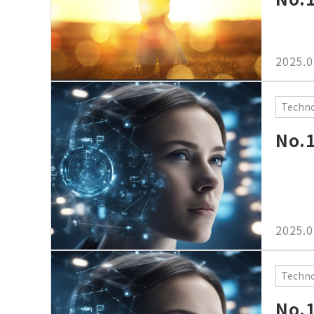
2025.0
Techn
No
2025.0
Techn
No