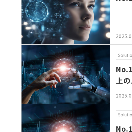
2025.0
Soluti
No
上の
2025.0
Soluti
No