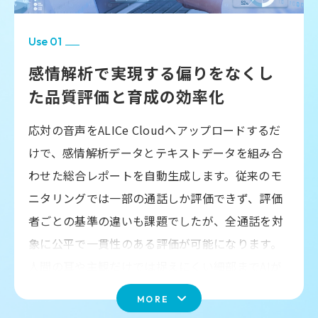
Use 01
感情解析で実現する偏りをなくし
た
品質評価と育成の効率化
応対の音声をALICe Cloudへアップロードするだ
けで、感情解析データとテキストデータを組み合
わせた総合レポートを自動生成します。従来のモ
ニタリングでは一部の通話しか評価できず、評価
者ごとの基準の違いも課題でしたが、全通話を対
象に公平で一貫性のある評価が可能になります。
人間の耳や主観だけでは捉えにくい細部までAIが
多角的に分析し、以下のような内容を数秒で提示
MORE
します。またプロンプト（AIへの指示）をカスタ