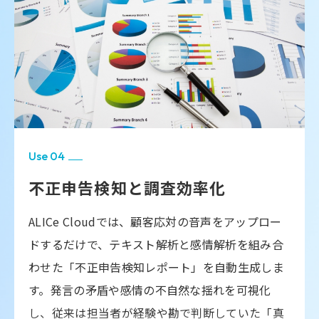
をご案内いたします。』と伝えた場面では背景
が把握してくれている」という安心感をオペレー
例えば、
共有への共感が弱めに伝わりました。次回は
ターに与え、心理的安全性を確保。結果として 働
『素敵なお取り組みですね。お礼のお気持ちが
顧客の「不満」や「怒り」が説明中に急上昇し
きやすい職場環境づくり、業務定着の促進、生産
伝わるようご案内いたします』と一言添えるこ
た場合にはスーパーバイザーが即座に介入・指
性・モチベーションの向上を実現し、CS（顧客満
とで、温度感がより自然に伝わります。」とい
った形で、発話時間と改善例を紐づけて提示。
示を行い、クレームを未然に防止
足度）とES（従業員満足度）の両立を支える基盤
抽象的な“改善しましょう”ではなく、
即現場で
を整えることができます。
実行できる改善アクションが得られます。
オペレーターの「不安」や「躊躇」が高まった
Use 04
場合、リアルタイムでフォローを入れることで
不正申告検知と調査効率化
顧客の不信感を回避。
5.その他出力データ
ALICe Cloudでは、顧客応対の音声をアップロー
全文の文字起こしに加え、
発話ごとの感情推移
「会話雰囲気」がネガティブに傾いた際には、
や傾向サマリを時系列で可視化
。例えば、オペ
ドするだけで、テキスト解析と感情解析を組み合
エスカレーションの判断材料として即座に活用
レーターの寄り添い姿勢や傾聴の度合いを示す
わせた「不正申告検知レポート」を自動生成しま
可能。
感情パラメータ「Anticipation（期待）」をグ
す。発言の矛盾や感情の不自然な揺れを可視化
ラフ化し、高パフォーマーとの比較を行えば、
し、従来は担当者が経験や勘で判断していた「真
「顧客の発言に適切に反応できているか」「会
エネルギー
期待