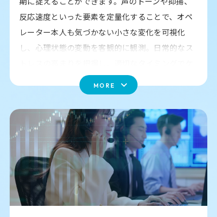
期に捉えることができます。声のトーンや抑揚、
反応速度といった要素を定量化することで、オペ
2.評価項目と総合点
レーター本人も気づかない小さな変化を可視化
オープニング、基本応対スキル、コミュニケー
し、心理状態の変動を客観的に観測。日常的なス
ションスキル、サービス提供、クロージングな
トレスの高まりを把握し、適切なタイミングでケ
どの一般的な評価項目を網羅。テキスト解析は
「話速」「表現力」「文脈の明瞭さ」なども評
アを行うための基盤を提供します。
MORE
価対象とし、さらにALICeの大きな特徴とし
て、感情データから「声の安定感」「緊張度」
ALICe Cloudを活用する場合、面談や1on1などの
「寄り添い姿勢」などの心理的な指標も定量的
音声データを蓄積・アップロードし、変化を定点
に評価。各項目において、単なる点数だけでな
観測できます。これにより、個人のメンタル状態
くAIによる評価コメントも付与したうえで、最
を中長期的に把握し、フォローアップ施策につな
終的な応対の総合点を出力します。従来のモニ
タリングだけでは掴めなかった
“応対の質”を立
げることが可能です。一方、ALICe Moduleを活用
体的に分析し、強みと改善点が一目で把握
でき
する場合、日々の顧客応対の中で蓄積される感情
ます。
データをリアルタイムに取得し、日常業務におけ
る心理的負荷を継続的にモニタリングできます。