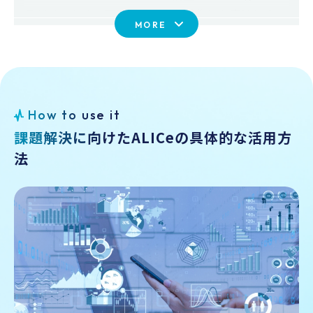
析・監視することで、従来人手では不可能だった全
るだけでなく、不正請求による損失にも直結しま
MORE
応対の”網羅的モニタリング”を実現。リアルタイム
す。また、近年は保険・金融領域に限らず、ハラス
での感情アラート機能を活用することで、的確かつ
メント発言や不適切応対などセンシティブなリスク
迅速なフォロー対応が可能になります。
検知の必要性も高まっています。既存のテキスト解
析では、発言内容の整理は可能でも、「声に含まれ
る不安」「説明の一貫性の欠如」といった“感情の
H
o
w
t
o
u
s
e
i
t
裏側”までは見抜けません。ALICeは音声に潜む感
課
題
解
決
に
向
け
た
A
L
I
C
e
の
具
体
的
な
活
用
方
情を解析し、発言の信憑性や攻撃性・不信感などの
法
感情変化を客観的に可視化することで、経験や勘に
頼らない効率的な調査を実現します。