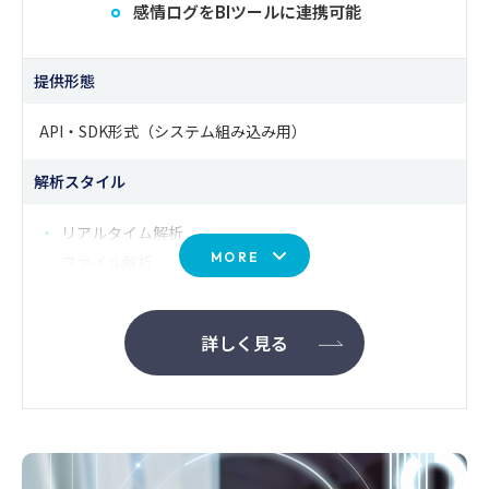
感情ログをBIツールに連携可能
会話全体を通じた分析の結果から結論を出力し
安定稼働を支えるインフラ構成
ます。最終的なレポートでは、これまでの分析
脆弱性管理と第三者検証
結果をもとに、事実と矛盾する可能性が多数あ
プライバシー保護への取り組み
提供形態
る場合は、「虚偽申告の可能性がある」という
結論が示され、追加の調査や確認の必要性を提
API・SDK形式（システム組み込み用）
示します。さらに、結論部分には具体的な発話
引用が根拠として添付されます。たとえば「00:
解析スタイル
45 顧客発言：『右側を擦ったかもしれないが、
左側も…』」のように、リスクを示唆する発言
リアルタイム解析
と感情の傾向も明示されるため、担当者は
結論
MORE
ファイル解析
と根拠を一目で照合でき、次のアクションに直
機能
結させることが可能
です。
詳しく見る
社内システム・ご要望に合わせてフルオーダーメイド開発
5.重要発言ハイライトとスコア化
セキュリティ
調査においてリスク判定に関わる発言は、該当
お客様のセキュリティ環境に準拠
する感情スコアとともに抽出・強調表示されま