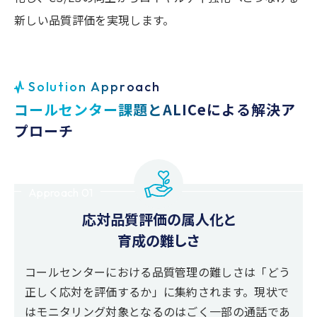
新しい品質評価を実現します。
S
o
l
u
t
i
o
n
A
p
p
r
o
a
c
h
コ
ー
ル
セ
ン
タ
ー
課
題
と
A
L
I
C
e
に
よ
る
解
決
ア
プ
ロ
ー
チ
Approach 01
応対品質評価の属人化と
育成の難しさ
コールセンターにおける品質管理の難しさは「どう
正しく応対を評価するか」に集約されます。現状で
はモニタリング対象となるのはごく一部の通話であ