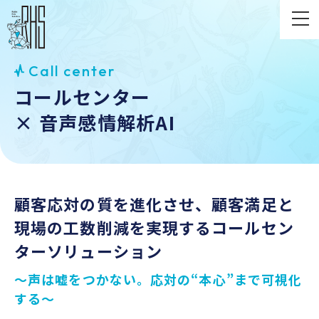
Call center
コールセンター
× ⾳声感情解析AI
顧客応対の質を進化させ、
顧客満足と
現場の工数削減を実現する
コールセン
ターソリューション
〜声は嘘をつかない。応対の“本心”まで可視化
する〜