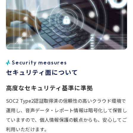
す。曖昧さや矛盾が含まれる発話はスコア化さ
れ、
問題のある箇所をピンポイントで確認でき
るよう設計
されています。
例：
「右側にも損傷がある」[不正確さ/不信感：7
0]
「どこで損傷したかわからない」[高リスク/苦
悩：89]
S
e
c
u
r
i
t
y
m
e
a
s
u
r
e
s
セ
キ
ュ
リ
テ
ィ
面
に
つ
い
て
これにより、担当者は長時間の通話をすべて確
認する必要なく、
短時間で問題のある発言にア
高度なセキュリティ基準に準拠
クセスでき、根拠に基づいた判断が可能
となり
ます。
SOC2 Type2認証取得済の信頼性の高いクラウド環境で
運用し、音声データ・レポート情報は暗号化して保管し
6.最終評価と分類ラベリング
ていますので、
個人情報保護の観点からも、安心してご
利用いただけます。
最終的なレポートでは、全体の分析結果を踏ま