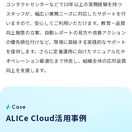
コンタクトセンターなどで10年以上の実務経験を持つ
スタッフが、幅広い業務ニーズに対応したサポートを行
判断の透明性向上：
感情データに基づいた客観
いますので、安心してご利用いただけます。
教育・品質
性のあるレポート
向上施策の立案、自動レポートの見方や改善アクション
の優先順位付けなど、現場に直結する実践的なサポート
担当者の負担軽減：
属人的判断から脱却し、公
を提供します。さらに定着運用に向けたマニュアル化や
正で一貫性ある評価を実現
オペレーション最適化まで伴走し、組織全体の応対品質
結果として、調査コスト削減・業務効率化・保険
向上を支援します。
金支払いの透明性向上を同時に実現し、組織全体
の信頼性と健全性を高めます。
C
a
s
e
A
L
I
C
e
C
l
o
u
d
活
⽤
事
例