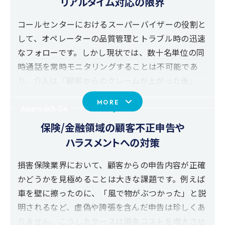
リアルタイム対応の限界
ます。管理者にとっての難しさは、この“見えない
ストレス”をどう把握し、早い段階でケアにつなげ
コールセンターにおけるスーパーバイザーの役割と
るかにあります。本人すら気づいていない可能性が
して、オペレーターの品質管理とトラブル時の迅速
ある小さなストレスの蓄積を感情解析で可視化しま
なフォローです。しかし現状では、数十名単位の同
す。
時通話を常時モニタリングすることは不可能であ
り、介入は「顧客からのクレームが上がった後」
「オペレーターからのSOSが出た後」といった事後
MORE
対応が中心になりがちです。また、こうした課題を
Approach 04
解決するためにテキストマイニングによるリアルタ
保険/金融領域の顧客不正申告や
イム書き起こしやキーワード検出を導入しているセ
ハラスメントへの対策
ンターも増えていますが、言葉の裏にある「怒り」
や「不安/不満の高まり」といった感情の兆候まで
損害保険業界において、顧客からの申告内容が正確
は拾いきれません。そのため、「会話の雰囲気が悪
かどうかを見極めることは大きな課題です。例えば
化しているのに気づけなかった」「顧客が離反する
車を壁に擦ったのに、「風で物がぶつかった」と説
寸前で対応が遅れた」といった問題が発生し続けて
明されるなど、虚偽や誇張を含んだ申告は珍しくあ
います。ALICeでは、全件通話の感情を自動で解
りません。こうしたケースは調査コストを増大させ