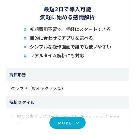
ペレーターごとの強みと改善点が明確化されま
タイムで補完。例えば、顧客が「料金」「解約」
最短2日で導入可能
す。
「トラブル」といったネガティブワードを発した
気軽に始める感情解析
2.リスク評価
際に、同時に「stress」「Aggression」が高まっ
想定される効果として、
初期費用不要で、手軽にスタートできる
発言の矛盾や感情の揺れをもとに、どこにリス
ていれば、単なるキーワード以上に強い離反リス
クが潜んでいるかを明確にします。「不正確
目的に合わせてアプリを選べる
品質の平準化：
評価基準がAIによって標準化さ
クとして検知可能です。
さ」や「不信感」といった感情の検出回数から
シンプルな操作画面で誰でも使いやすい
れ、評価の一貫性と公平性の担保
申告の信頼性を評価し、損害場所や発生時間に
リアルタイム解析にも対応
この「テキスト×感情」の組み合わせにより、会
関する発言と感情の不一致、強い心理的負荷の
兆候、原因説明の曖昧さなどを総合的に分析し
工数削減：
全内容モニタリングや聞き直し作業
話の意図と背景の両方を的確に把握でき、スーパ
提供形態
ます。これにより、
虚偽説明の可能性や申告全
が不要になり、スーパーバイザー/品質評価者
ーバイザーは「どの顧客を優先して支援すべき
体の信頼度を客観的に示すことが可能
となりま
の負担軽減
か」「どのオペレーターがフォローを必要として
クラウド（Webアクセス型）
す。
いるか」を即座に判断でき、二次トラブルや保留
解析スタイル
育成効率の向上：
オペレーターごとに具体的な
時間の長期化を防止。結果として顧客満足度（C
改善アクションが提示され、抽象的な指導から
3.トピック別リスク判定
録音音声アップロード（FeelGPT/Emotional Diamon
S）の向上、オペレーターの心理的安全性向上、
d）
脱却
MORE
センター全体の運営効率改善を同時に実現しま
顧客との会話をトピックごとに整理し、それぞ
Webリンクからセルフテスト（AppTone）