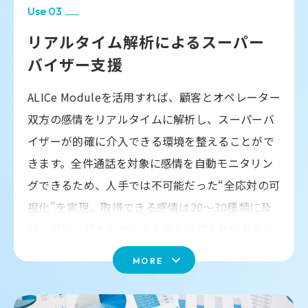
3.総評
現場のストレスを即座に把握することで、管理者
Use 03
が迅速にサポート体制を整えられます。
リアルタイム解析による
スーパー
AIが応対全体をどう評価したのかをコメントで
提示します。たとえば「相手への寄り添いは高
バイザー支援
例えば、面談解析から「ストレスの原因がサポー
く評価できますが、終話部分で感謝の表現が不
トマニュアルの不足にある」と分かれば、運用体
足しています。改善することで成約率と満足度
ALICe Moduleを活用すれば、顧客とオペレーター
制を改善することで不安感を軽減し、業務定着を
がさらに高まります」といった具合に、
背景理
双方の感情をリアルタイムに解析し、スーパーバ
由まで明示。
オペレーターが自ら納得して次の
促進できます。日常応対で「集中度や寄り添いの
イザーが的確に介入できる環境を整えることがで
改善に取り組める、実用的なフィードバックで
指標が低下している」ことを検知すれば、管理者
す。
きます。全件通話を対象に感情を自動モニタリン
がフォローを行い、オペレーターの安心感を高め
グできるため、人手では不可能だった“全応対の可
ることができます。
視化”を実現。取得できる感情は20～30種類に及
4.改善アクションの具体例
び、通話の質を左右する多様な指標を数秒単位で
こうしたデータドリブンなアプローチにより、従
単なる「改善が必要」という指摘にとどまら
監視します。これにより通話全体の感情の流れを
業員一人ひとりのコンディションに寄り添ったマ
MORE
ず、「なぜ改善が必要なのか」「どうすれば改
時系列で可視化し、「不満」「怒り」「不安」の
ネジメントが可能になります。その効果は単なる
善できるのか」までを明記します。例えば、
急上昇といった危険信号を早期に検知できます。
ストレス軽減にとどまらず、「自分の状態を組織
「01:37『はい、そうなんですね。ではこちら