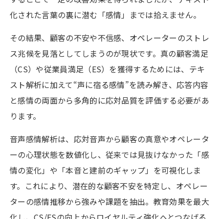
化された言葉の裏に潜む「感情」までは拾えません。
その結果、顧客の不安や不信感、オペレーターのストレ
ス兆候を見落としてしまうのが現状です。真の顧客満足
（CS）や従業員満足（ES）を獲得するためには、テキ
スト解析に加えて
“声に宿る感情”を読み解き、応答内容
と感情の両面から多角的に応対品質を評価する必要があ
ります。
音声感情解析は、応対音声から顧客の真意やオペレータ
ーの心理状態を数値化し、
従来では見抜けなかった「感
情の変化」や「本音と建前のギャップ」を可視化しま
す。
これにより、潜在的な顧客不安を特定し、
オペレー
ターの感情推移から強みや課題を抽出。
教育効果を最大
化し、CS/ESの向上からロイヤルティ強化へとつなげる