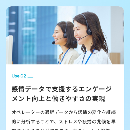
マイズすることにより出力項目を変更したり、重
点的に評価する箇所を設定するなど柔軟な対応が
可能です。
レポートの主な構成要素（一例）
1.応対の要約
通話全体の要点を簡潔にまとめることで、長時
Use 02
間の通話を聞き直さなくても
概要と評価の方向
感情データで支援する
エンゲージ
性がすぐに把握
できます。スーパーバイザーは
限られた時間で重要なポイントだけを確認可能
メント向上と
働きやすさの実現
です。
※活用の方法によっては、ACW（After Call Work：後処理
オペレーターの通話データから感情の変化を継続
時間）の削減も可能です
的に分析することで、ストレスや疲労の兆候を早