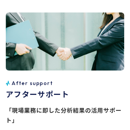
えて申告の信頼性がどの程度かをAIが総合的に
評価し、必要に応じて「詐欺の可能性あり」な
どの分類が付与されます。また「説明の一貫性
が低く、感情データでも高い不安・不信感が観
測されたため」といった背景説明や理由を提示
します。さらに、緊急度や優先度も明確にラベ
リングされるため、調査担当者は
対応の優先順
位を即座に判断することができます。
想定される効果として、
A
f
t
e
r
s
u
p
p
o
r
t
ア
フ
タ
ー
サ
ポ
ー
ト
不正申告の早期発見：
感情解析で虚偽や誇張の
兆候を即座に検知
「現場業務に即した分析結果の活用サポー
ト」
調査工数の大幅削減：
通話をすべて聞き返す必
要がなく効率的