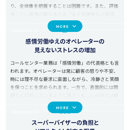
り、全体像を把握することは困難です。また、評価
者ごとに基準が異なるため「ある指導者なら高得
点、別の指導者なら低評価」といった不均一さが生
MORE
じ、オペレーターにとって納得感のあるフィードバ
Approach 02
ックが得られません。結果として、教育や改善
感情労働ゆえのオペレーターの
は“勘と経験”に依存し、抽象的なアドバイスにとど
見えないストレスの増加
まってしまうのが実情です。ALICeならば、感情デ
ータ、テキストデータから、生成AIがこれらを解決
コールセンター業務は「感情労働」の代表格とも言
するレポートを自動で出力します。
われます。オペレーターは常に顧客の怒りや不安、
時には理不尽な要求に直面しながら、冷静さと笑顔
を保つことを求められます。一方で、表面的には問
題なく応対しているように見えても、心の内では疲
労やストレスが蓄積しているケースは少なくありま
MORE
せん。小さなストレスの積み重ねは、本人さえ気づ
Approach 03
かないうちに業務意欲やパフォーマンスを低下さ
スーパーバイザーの負担と
せ、やがて「働きにくさ」として表面化してしまい