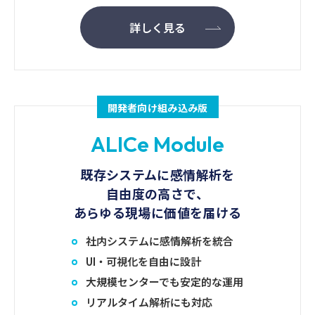
れのリスク度合いを分析します。重要度の高い
す。
リアルタイム解析
最終的には、CS（顧客満足度）の向上とES（従業
トピックは「高リスク」と判定され、調査上優
詳しく見る
先的に確認すべき領域として明示されます。一
員満足度）の向上を同時に実現し、コールセンタ
機能
方で、付随的な話題は「低リスク」と分類さ
ー全体の応対品質を一段引き上げることが可能に
れ、確認の優先度は低くなります。
3つのアプリケーションから選択
なります。
FeelGPT（ナラティブレポート生成）
例：
開発者向け組み込み版
感情解析＋生成AIによるレポート出力
損害発生の場所・範囲：高リスク
AppTone（一問一答型セルフテスト）
損害発生の時間・状況：中リスク
ALICe Module
パーソナリティや思考スタイルを手軽に診断
修理工場の選定：低リスク
自己負担額や連絡方法：低リスク
Emotional Diamond（感情可視化）
既存システムに感情解析を
会話中の“感情の起伏”をタイムライン
自由度の高さで、
こうしたランク付けにより、担当者は
短時間で
あらゆる現場に価値を届ける
「どこに注力すべきか」を直感的に把握するこ
セキュリティ
とが可能
になります。
社内システムに感情解析を統合
厳格なアクセス管理と認証制御
UI・可視化を自由に設計
通信・データの暗号化
大規模センターでも安定的な運用
ログの監視・不正アクセス検知
4.調査結果/結論
リアルタイム解析にも対応
外部攻撃への多層防御