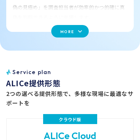
話のエンゲージメントを高められているか」を
(energy)
(anticipation)
偽の見極め」を調査担当者が効率的かつ的確に真
定量的に評価可能です。また、会話全体がポジ
偽を判断できるように支援します。
会話雰囲気
感情・論理思考バランス
ティブに進んでいるのか、ネガティブなトーン
(atmosphere)
(emotionCognitiveRatio)
が支配しているのかを示す「Atmosphere（会
MORE
レポートの主な構成要素
話雰囲気）」を時系列で可視化することで、
集中
自信
「序盤は前向きだったが、価格説明のあたりで
(concentration)
(confidence)
急にネガティブに傾いた」といった
具体的な改
1.申告内容サマリ
攻撃性
ストレス
善ポイントを発見できます。
(Aggression)
(stress)
顧客の主張内容を簡潔にまとめ、会話全体の流
S
e
r
v
i
c
e
p
l
a
n
想像
思考
れを把握。顧客が行った申告を要点化し、不自
A
L
I
C
e
提
供
形
態
(imagination)
(mentalEffort)
上記のように、顧客やオペレーターの応対内容と
然な点や矛盾が整理されます。例えば「説明の
2つの選べる提供形態で、多様な現場に最適なサ
一貫性が欠如、損害発生の正確な時間・場所に
躊躇
不安
感情傾向から自動でレポートを出力できます。こ
(hesitation)
(uneasy)
ついても不確か、感情から「不正確さ」「不信
ポートを
の仕組みにより、従来はスーパーバイザーや品質
感」「苦悩」といった高リスク感情が複数検出
担当が膨大な時間をかけて行っていたモニタリン
※ライセンスにより出力される感情パラメータの数は異なります。
されている」などのコメントが出力されるた
クラウド版
グ・評価・指導のプロセスを、AIが自動で下支え
め、調査担当者は長時間の音声を聞き返さずと
さらに、既存のテキストマイニングツールとの連
も、
申告の要点を即座に確認できます。
ALICe Cloud
します。属人的だった品質評価が標準化され、オ
携により、会話の要約やキーワード検出をリアル